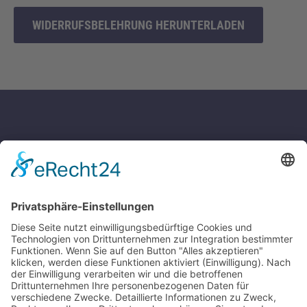
WIDERRUFSBELEHRUNG HERUNTERLADEN
IMMOBILIENHAUS IN WIESBADEN
Oberriethstraße 2
65187 Wiesbaden
Telefon +49 611 81 12 81
info@immobilienhaus.de