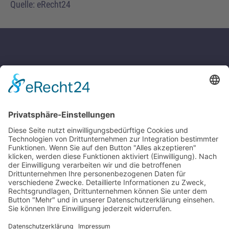
Quelle: eRecht24
IMMOBILIENHAUS IN WIESBADEN
Oberriethstraße 2
65187 Wiesbaden
Telefon +49 611 81 12 81
info@immobilienhaus.de